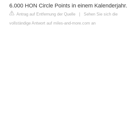
6.000 HON Circle Points in einem Kalenderjahr.
Antrag auf Entfernung der Quelle
|
Sehen Sie sich die
vollständige Antwort auf miles-and-more.com an