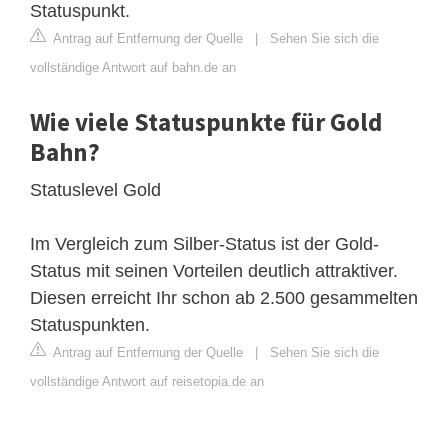
Statuspunkt.
Antrag auf Entfernung der Quelle
|
Sehen Sie sich die
vollständige Antwort auf bahn.de an
Wie viele Statuspunkte für Gold
Bahn?
Statuslevel Gold
Im Vergleich zum Silber-Status ist der Gold-
Status mit seinen Vorteilen deutlich attraktiver.
Diesen erreicht Ihr schon ab 2.500 gesammelten
Statuspunkten.
Antrag auf Entfernung der Quelle
|
Sehen Sie sich die
vollständige Antwort auf reisetopia.de an