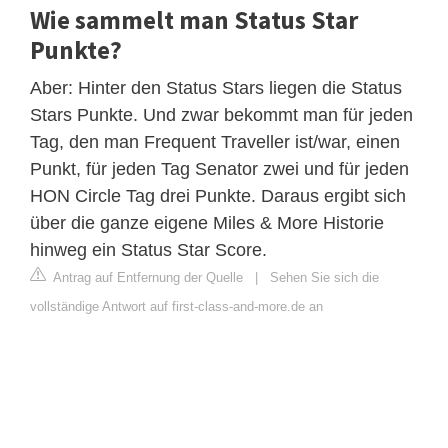
Wie sammelt man Status Star
Punkte?
Aber: Hinter den Status Stars liegen die Status
Stars Punkte. Und zwar bekommt man für jeden
Tag, den man Frequent Traveller ist/war, einen
Punkt, für jeden Tag Senator zwei und für jeden
HON Circle Tag drei Punkte. Daraus ergibt sich
über die ganze eigene Miles & More Historie
hinweg ein Status Star Score.
Antrag auf Entfernung der Quelle
|
Sehen Sie sich die
vollständige Antwort auf first-class-and-more.de an