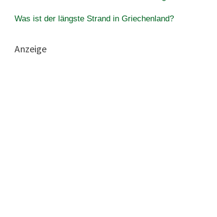
Was ist der längste Strand in Griechenland?
Anzeige