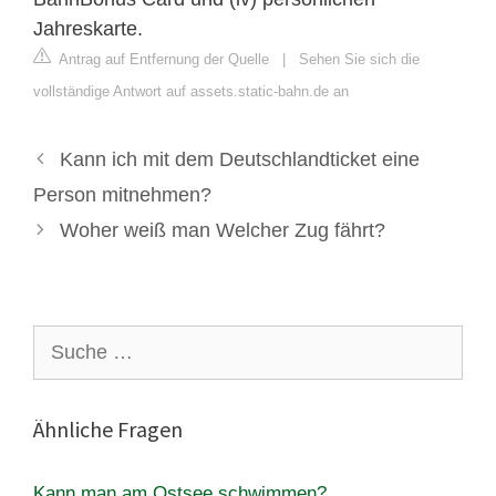
Jahreskarte.
Antrag auf Entfernung der Quelle
|
Sehen Sie sich die
vollständige Antwort auf assets.static-bahn.de an
Kann ich mit dem Deutschlandticket eine
Person mitnehmen?
Woher weiß man Welcher Zug fährt?
Suche
nach:
Ähnliche Fragen
Kann man am Ostsee schwimmen?