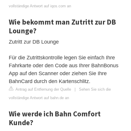
vollständige Antwort auf iqos.com an
Wie bekommt man Zutritt zur DB
Lounge?
Zutritt zur DB Lounge
Für die Zutrittskontrolle legen Sie einfach Ihre
Fahrkarte oder den Code aus Ihrer BahnBonus
App auf den Scanner oder ziehen Sie Ihre
BahnCard durch den Kartenschlitz.
Antrag auf Entfernung der Quelle
|
Sehen Sie sich die
vollständige Antwort auf bahn.de an
Wie werde ich Bahn Comfort
Kunde?