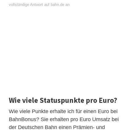
vollständige Antwort auf bahn.de an
Wie viele Statuspunkte pro Euro?
Wie viele Punkte erhalte ich für einen Euro bei
BahnBonus? Sie erhalten pro Euro Umsatz bei
der Deutschen Bahn einen Prämien- und