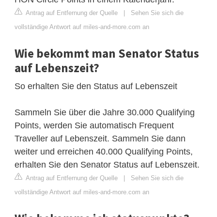
Antrag auf Entfernung der Quelle
|
Sehen Sie sich die
vollständige Antwort auf miles-and-more.com an
Wie bekommt man Senator Status
auf Lebenszeit?
So erhalten Sie den Status auf Lebenszeit
Sammeln Sie über die Jahre 30.000 Qualifying
Points, werden Sie automatisch Frequent
Traveller auf Lebenszeit. Sammeln Sie dann
weiter und erreichen 40.000 Qualifying Points,
erhalten Sie den Senator Status auf Lebenszeit.
Antrag auf Entfernung der Quelle
|
Sehen Sie sich die
vollständige Antwort auf miles-and-more.com an