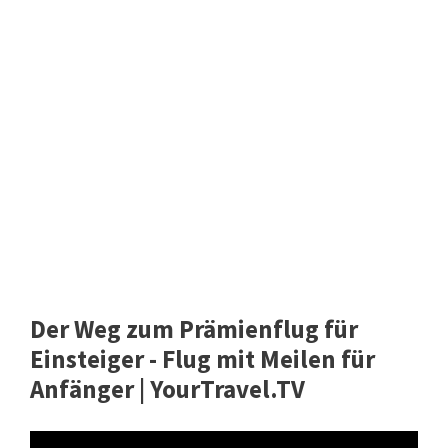
Der Weg zum Prämienflug für
Einsteiger - Flug mit Meilen für
Anfänger | YourTravel.TV