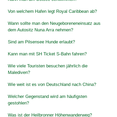
Von welchem ​​Hafen legt Royal Caribbean ab?
Wann sollte man den Neugeboreneneinsatz aus
dem Autositz Nuna Arra nehmen?
Sind am Pilsensee Hunde erlaubt?
Kann man mit SH Ticket S-Bahn fahren?
Wie viele Touristen besuchen jährlich die
Malediven?
Wie weit ist es von Deutschland nach China?
Welcher Gegenstand wird am häufigsten
gestohlen?
Was ist der Heilbronner Höhenwanderweg?