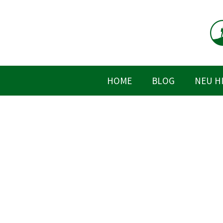
Zum
Inhalt
springen
HOME
BLOG
NEU H