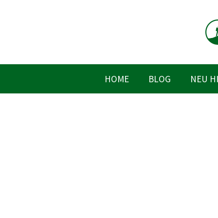
Zum
Inhalt
springen
HOME
BLOG
NEU H