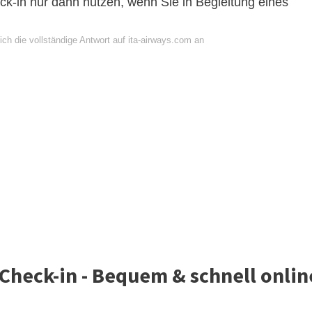
k-in nur dann nutzen, wenn Sie in Begleitung eines
ch die vollständige Antwort auf ita-airways.com an
 Check-in - Bequem & schnell onlin