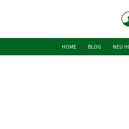
Zum
Inhalt
springen
HOME
BLOG
NEU H