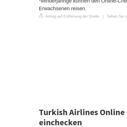
*Minderjährige können den Online-Chec
Erwachsenen reisen.
Antrag auf Entfernung der Quelle
|
Sehen Sie si
Turkish Airlines Online
einchecken