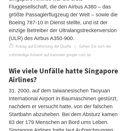
Fluggesellschaft, die den Airbus A380 – das
größte Passagierflugzeug der Welt – sowie die
Boeing 787-10 in Dienst stellte, und ist der
einzige Betreiber der Ultralangstreckenversion
(ULR) des Airbus A350-900.
Antrag auf Entfernung der Quelle
|
Sehen Sie sich die
vollständige Antwort auf translate.google.com an
Wie viele Unfälle hatte Singapore
Airlines?
31. 2000, auf dem taiwanesischen Taoyuan
International Airport in Baumaschinen gestürzt,
nachdem er versucht hatte, von der falschen
Startbahn abzuheben. Bei dem Absturz kamen
83 der 179 Menschen an Bord ums Leben.
Singapore Airlines hatte laut Aufzeichnungen