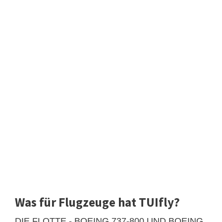
Was für Flugzeuge hat TUIfly?
DIE FLOTTE - BOEING 737-800 UND BOEING