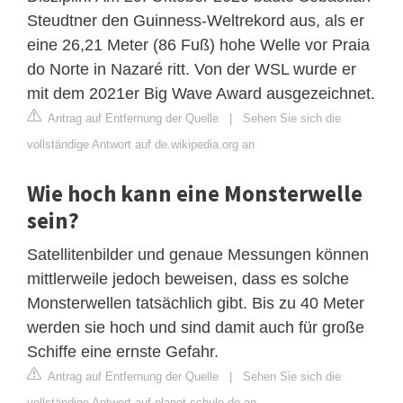
Steudtner den Guinness-Weltrekord aus, als er
eine 26,21 Meter (86 Fuß) hohe Welle vor Praia
do Norte in Nazaré ritt. Von der WSL wurde er
mit dem 2021er Big Wave Award ausgezeichnet.
Antrag auf Entfernung der Quelle
|
Sehen Sie sich die
vollständige Antwort auf de.wikipedia.org an
Wie hoch kann eine Monsterwelle
sein?
Satellitenbilder und genaue Messungen können
mittlerweile jedoch beweisen, dass es solche
Monsterwellen tatsächlich gibt. Bis zu 40 Meter
werden sie hoch und sind damit auch für große
Schiffe eine ernste Gefahr.
Antrag auf Entfernung der Quelle
|
Sehen Sie sich die
vollständige Antwort auf planet-schule.de an