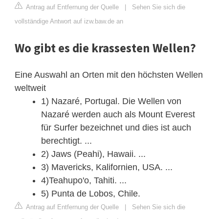
Antrag auf Entfernung der Quelle
|
Sehen Sie sich die
vollständige Antwort auf izw.baw.de an
Wo gibt es die krassesten Wellen?
Eine Auswahl an Orten mit den höchsten Wellen
weltweit
1) Nazaré, Portugal. Die Wellen von
Nazaré werden auch als Mount Everest
für Surfer bezeichnet und dies ist auch
berechtigt. ...
2) Jaws (Peahi), Hawaii. ...
3) Mavericks, Kalifornien, USA. ...
4)Teahupo'o, Tahiti. ...
5) Punta de Lobos, Chile.
Antrag auf Entfernung der Quelle
|
Sehen Sie sich die