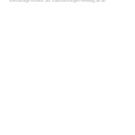
vollständige Antwort auf stadtfuehrungen-venedig.de an