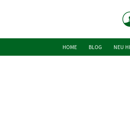
Zum
Inhalt
springen
HOME
BLOG
NEU H