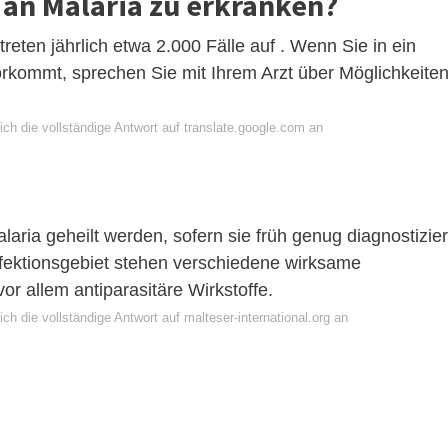
, an Malaria zu erkranken?
treten jährlich etwa 2.000 Fälle auf . Wenn Sie in ein
orkommt, sprechen Sie mit Ihrem Arzt über Möglichkeiten
ch die vollständige Antwort auf translate.google.com an
aria geheilt werden, sofern sie früh genug diagnostizier
nfektionsgebiet stehen verschiedene wirksame
r allem antiparasitäre Wirkstoffe.
ch die vollständige Antwort auf malteser-international.org an