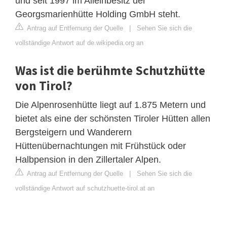
und seit 1997 im Alleinbesitz der
Georgsmarienhütte Holding GmbH steht.
Antrag auf Entfernung der Quelle
|
Sehen Sie sich die
vollständige Antwort auf de.wikipedia.org an
Was ist die berühmte Schutzhütte
von Tirol?
Die Alpenrosenhütte liegt auf 1.875 Metern und
bietet als eine der schönsten Tiroler Hütten allen
Bergsteigern und Wanderern
Hüttenübernachtungen mit Frühstück oder
Halbpension in den Zillertaler Alpen.
Antrag auf Entfernung der Quelle
|
Sehen Sie sich die
vollständige Antwort auf schutzhuette-tirol.at an