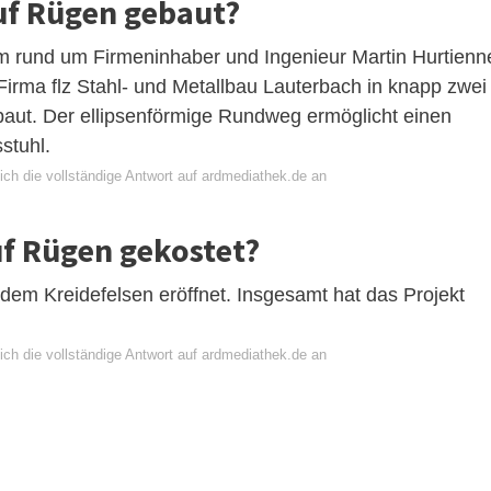
uf Rügen gebaut?
 rund um Firmeninhaber und Ingenieur Martin Hurtienn
Firma flz Stahl- und Metallbau Lauterbach in knapp zwei
baut. Der ellipsenförmige Rundweg ermöglicht einen
stuhl.
ich die vollständige Antwort auf ardmediathek.de an
f Rügen gekostet?
 dem Kreidefelsen eröffnet. Insgesamt hat das Projekt
ich die vollständige Antwort auf ardmediathek.de an