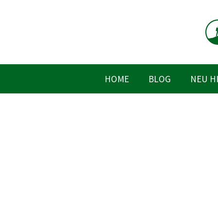
Zum
Inhalt
springen
HOME
BLOG
NEU H