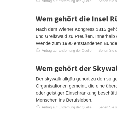
Antrag auf Entfernung der Quelle
|
Sehen Sie si
Wem gehört die Insel R
Nach dem Wiener Kongress 1815 gehör
und Greifswald zu Preußen. Innerhalb
Wende zum 1990 entstandenen Bunde
Antrag auf Entfernung der Quelle
|
Sehen Sie si
Wem gehört der Skywa
Der skywalk allgäu gehört zu den so g
Organisationen gemeint, die eine über
oder geistiger Einschränkung beschäftig
Menschen ins Berufsleben.
Antrag auf Entfernung der Quelle
|
Sehen Sie si