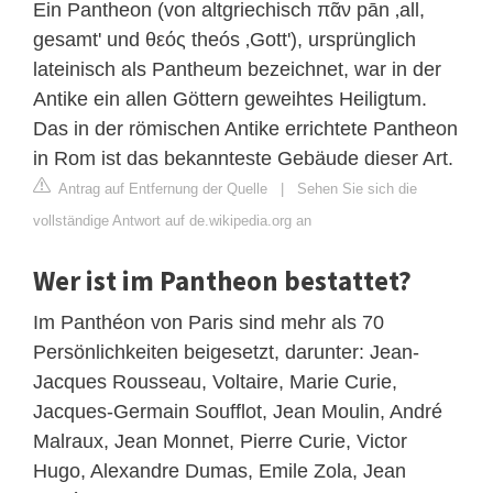
Ein Pantheon (von altgriechisch πᾶν pān ‚all,
gesamt' und θεός theós ‚Gott'), ursprünglich
lateinisch als Pantheum bezeichnet, war in der
Antike ein allen Göttern geweihtes Heiligtum.
Das in der römischen Antike errichtete Pantheon
in Rom ist das bekannteste Gebäude dieser Art.
Antrag auf Entfernung der Quelle
|
Sehen Sie sich die
vollständige Antwort auf de.wikipedia.org an
Wer ist im Pantheon bestattet?
Im Panthéon von Paris sind mehr als 70
Persönlichkeiten beigesetzt, darunter: Jean-
Jacques Rousseau, Voltaire, Marie Curie,
Jacques-Germain Soufflot, Jean Moulin, André
Malraux, Jean Monnet, Pierre Curie, Victor
Hugo, Alexandre Dumas, Emile Zola, Jean