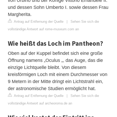
von Urbino und der Könige Vittorio Emanuele II.
und dessen Sohn Umberto I. sowie dessen Frau
Margherita.
Antrag auf Entfernung der Quelle
|
Sehen Sie sich die
vollständige Antwort auf rome-museum.com an
Wie heißt das Loch im Pantheon?
Oben auf der Kuppel befindet sich eine große
Öffnung namens „Oculus „, das Auge, das die
einzige Lichtquelle bleibt. Von diesem
kreisförmigen Loch mit einem Durchmesser von
9 Metern in der Mitte dringt ein Lichtstrahl ein,
der astronomische Studien ermöglicht hat.
Antrag auf Entfernung der Quelle
|
Sehen Sie sich die
vollständige Antwort auf archeoroma.de an