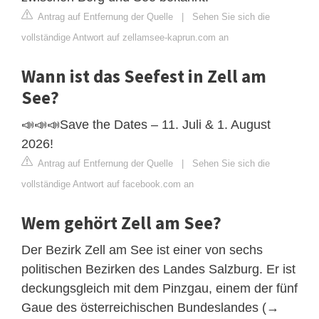
Antrag auf Entfernung der Quelle
|
Sehen Sie sich die
vollständige Antwort auf zellamsee-kaprun.com an
Wann ist das Seefest in Zell am
See?
📣📣📣Save the Dates – 11. Juli & 1. August
2026!
Antrag auf Entfernung der Quelle
|
Sehen Sie sich die
vollständige Antwort auf facebook.com an
Wem gehört Zell am See?
Der Bezirk Zell am See ist einer von sechs
politischen Bezirken des Landes Salzburg. Er ist
deckungsgleich mit dem Pinzgau, einem der fünf
Gaue des österreichischen Bundeslandes (→