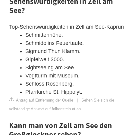
Sehenswürdigkeiten in Zell am
See?
Top-Sehenswürdigkeiten in Zell am See-Kaprun
Schmittenhöhe.
Schmidolins Feuertaufe.
Sigmund Thun Klamm.
Gipfelwelt 3000.
Sightseeing am See.
Vogtturm mit Museum.
Schloss Rosenberg.
Pfarrkirche St. Hippolyt.
Antrag auf Entfernung der Quelle
|
Sehen Sie sich die
vollständige Antwort auf falkenstein.at an
Kann man von Zell am See den
Großglockner sehen?