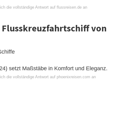
ch die vollständige Antwort auf flussreisen.de an
 Flusskreuzfahrtschiff von
chiffe
024) setzt Maßstäbe in Komfort und Eleganz.
ich die vollständige Antwort auf phoenixreisen.com an