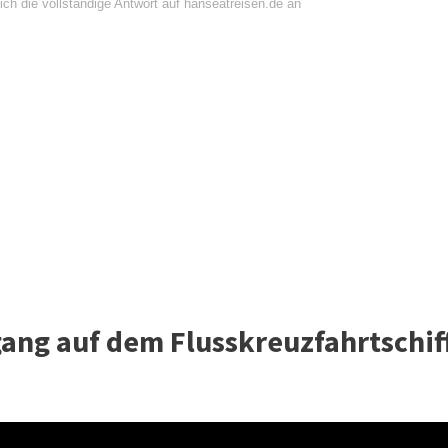
ch die vollständige Antwort auf hanseatreisen.de an
ang auf dem Flusskreuzfahrtschif