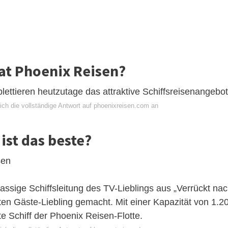
hat Phoenix Reisen?
ettieren heutzutage das attraktive Schiffsreisenangebot
ich die vollständige Antwort auf phoenixreisen.com an
ist das beste?
sen
assige Schiffsleitung des TV-Lieblings aus „Verrückt na
n Gäste-Liebling gemacht. Mit einer Kapazität von 1.2
e Schiff der Phoenix Reisen-Flotte.