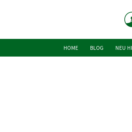
Zum
Inhalt
springen
HOME
BLOG
NEU H