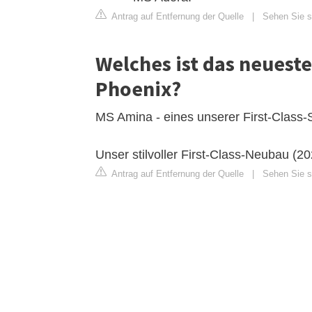
Antrag auf Entfernung der Quelle
|
Sehen Sie si
Welches ist das neueste
Phoenix?
MS Amina - eines unserer First-Class-S
Unser stilvoller First-Class-Neubau (2
Antrag auf Entfernung der Quelle
|
Sehen Sie s