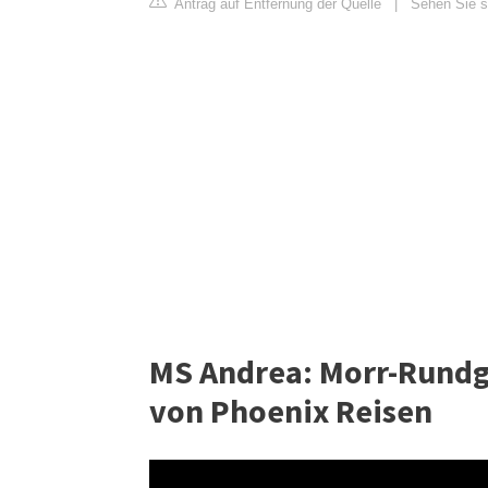
Antrag auf Entfernung der Quelle
|
Sehen Sie si
MS Andrea: Morr-Rundg
von Phoenix Reisen