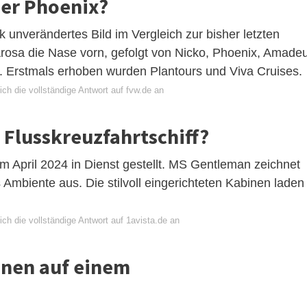
der Phoenix?
ck unverändertes Bild im Vergleich zur bisher letzten
rosa die Nase vorn, gefolgt von Nicko, Phoenix, Amade
. Erstmals erhoben wurden Plantours und Viva Cruises.
ch die vollständige Antwort auf fvw.de an
 Flusskreuzfahrtschiff?
m April 2024 in Dienst gestellt. MS Gentleman zeichnet
Ambiente aus. Die stilvoll eingerichteten Kabinen laden
ch die vollständige Antwort auf 1avista.de an
inen auf einem