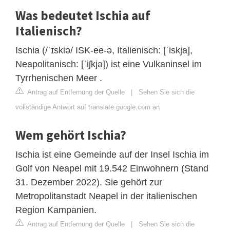
Was bedeutet Ischia auf
Italienisch?
Ischia (/ˈɪskiə/ ISK-ee-ə, Italienisch: [ˈiskja],
Neapolitanisch: [ˈiʃkjə]) ist eine Vulkaninsel im
Tyrrhenischen Meer .
Antrag auf Entfernung der Quelle
|
Sehen Sie sich die
vollständige Antwort auf translate.google.com an
Wem gehört Ischia?
Ischia ist eine Gemeinde auf der Insel Ischia im
Golf von Neapel mit 19.542 Einwohnern (Stand
31. Dezember 2022). Sie gehört zur
Metropolitanstadt Neapel in der italienischen
Region Kampanien.
Antrag auf Entfernung der Quelle
|
Sehen Sie sich die