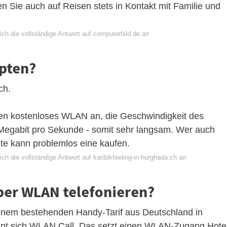
n Sie auch auf Reisen stets in Kontakt mit Familie und
ch die vollständige Antwort auf computerbild.de an
ypten?
ch.
hen kostenloses WLAN an, die Geschwindigkeit des
 Megabit pro Sekunde - somit sehr langsam. Wer auch
e kann problemlos eine kaufen.
ch die vollständige Antwort auf karibikfeeling-in-hurghada.ch an
ber WLAN telefonieren?
einem bestehenden Handy-Tarif aus Deutschland in
ennt sich WLAN Call. Das setzt einen WLAN-Zugang Hote