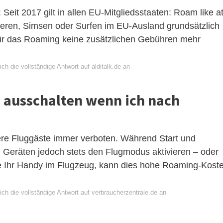
 Seit 2017 gilt in allen EU-Mitgliedsstaaten: Roam like a
ieren, Simsen oder Surfen im EU-Ausland grundsätzlich
für das Roaming keine zusätzlichen Gebühren mehr
ch die vollständige Antwort auf alditalk.de an
 ausschalten wenn ich nach
ere Fluggäste immer verboten. Während Start und
 Geräten jedoch stets den Flugmodus aktivieren – oder
ie Ihr Handy im Flugzeug, kann dies hohe Roaming-Kost
ch die vollständige Antwort auf verbraucherzentrale.de an