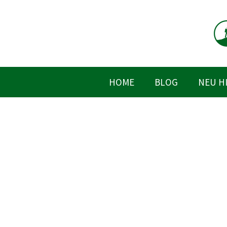
Zum
Inhalt
springen
HOME
BLOG
NEU H