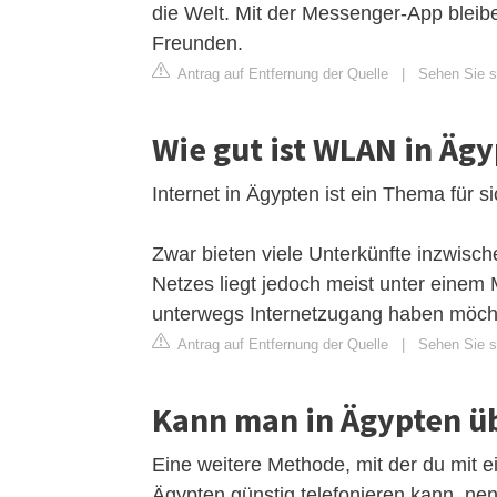
die Welt. Mit der Messenger-App bleibe
Freunden.
Antrag auf Entfernung der Quelle
|
Sehen Sie si
Wie gut ist WLAN in Äg
Internet in Ägypten ist ein Thema für si
Zwar bieten viele Unterkünfte inzwisc
Netzes liegt jedoch meist unter einem
unterwegs Internetzugang haben möcht
Antrag auf Entfernung der Quelle
|
Sehen Sie si
Kann man in Ägypten ü
Eine weitere Methode, mit der du mit 
Ägypten günstig telefonieren kann, n