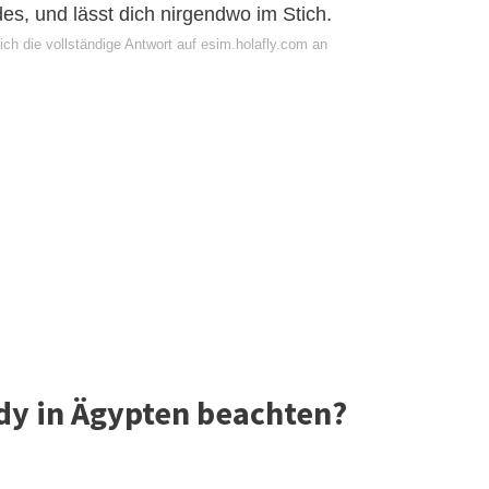
s, und lässt dich nirgendwo im Stich.
ch die vollständige Antwort auf esim.holafly.com an
dy in Ägypten beachten?