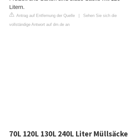
Litern.
Antrag auf Entfernung der Quelle
|
Sehen Sie sich die
vollständige Antwort auf dm.de an
70L 120L 130L 240L Liter Müllsäcke