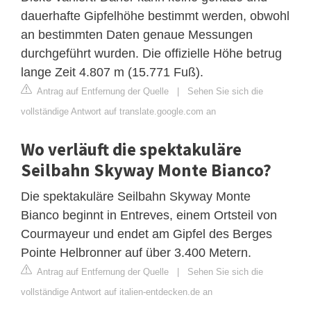
dauerhafte Gipfelhöhe bestimmt werden, obwohl
an bestimmten Daten genaue Messungen
durchgeführt wurden. Die offizielle Höhe betrug
lange Zeit 4.807 m (15.771 Fuß).
Antrag auf Entfernung der Quelle
|
Sehen Sie sich die
vollständige Antwort auf translate.google.com an
Wo verläuft die spektakuläre
Seilbahn Skyway Monte Bianco?
Die spektakuläre Seilbahn Skyway Monte
Bianco beginnt in Entreves, einem Ortsteil von
Courmayeur und endet am Gipfel des Berges
Pointe Helbronner auf über 3.400 Metern.
Antrag auf Entfernung der Quelle
|
Sehen Sie sich die
vollständige Antwort auf italien-entdecken.de an