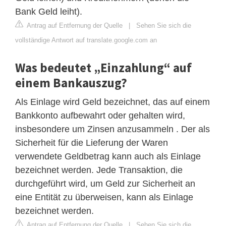
Bank Geld leiht).
Antrag auf Entfernung der Quelle
|
Sehen Sie sich die
vollständige Antwort auf translate.google.com an
Was bedeutet „Einzahlung“ auf
einem Bankauszug?
Als Einlage wird Geld bezeichnet, das auf einem
Bankkonto aufbewahrt oder gehalten wird,
insbesondere um Zinsen anzusammeln . Der als
Sicherheit für die Lieferung der Waren
verwendete Geldbetrag kann auch als Einlage
bezeichnet werden. Jede Transaktion, die
durchgeführt wird, um Geld zur Sicherheit an
eine Entität zu überweisen, kann als Einlage
bezeichnet werden.
Antrag auf Entfernung der Quelle
|
Sehen Sie sich die