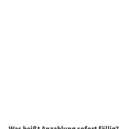
Was heißt Anzahlung sofort fällig?