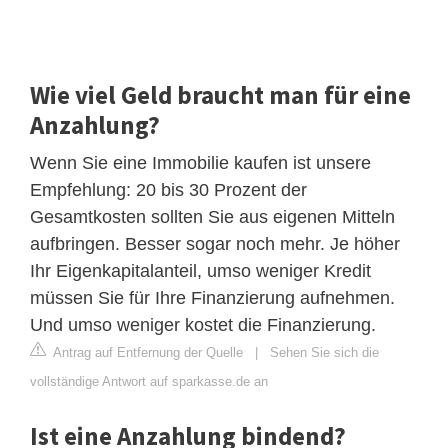
Wie viel Geld braucht man für eine
Anzahlung?
Wenn Sie eine Immobilie kaufen ist unsere
Empfehlung: 20 bis 30 Prozent der
Gesamtkosten sollten Sie aus eigenen Mitteln
aufbringen. Besser sogar noch mehr. Je höher
Ihr Eigenkapitalanteil, umso weniger Kredit
müssen Sie für Ihre Finanzierung aufnehmen.
Und umso weniger kostet die Finanzierung.
Antrag auf Entfernung der Quelle
|
Sehen Sie sich die
vollständige Antwort auf sparkasse.de an
Ist eine Anzahlung bindend?