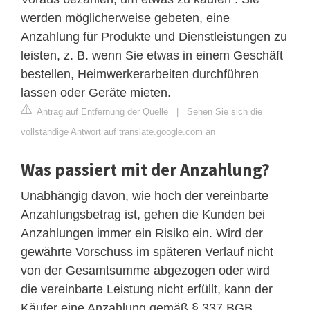
werden möglicherweise gebeten, eine
Anzahlung für Produkte und Dienstleistungen zu
leisten, z. B. wenn Sie etwas in einem Geschäft
bestellen, Heimwerkerarbeiten durchführen
lassen oder Geräte mieten.
Antrag auf Entfernung der Quelle
|
Sehen Sie sich die
vollständige Antwort auf translate.google.com an
Was passiert mit der Anzahlung?
Unabhängig davon, wie hoch der vereinbarte
Anzahlungsbetrag ist, gehen die Kunden bei
Anzahlungen immer ein Risiko ein. Wird der
gewährte Vorschuss im späteren Verlauf nicht
von der Gesamtsumme abgezogen oder wird
die vereinbarte Leistung nicht erfüllt, kann der
Käufer eine Anzahlung gemäß § 337 BGB