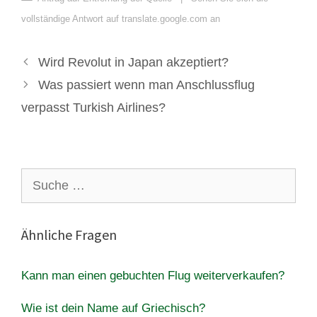
vollständige Antwort auf translate.google.com an
Wird Revolut in Japan akzeptiert?
Was passiert wenn man Anschlussflug
verpasst Turkish Airlines?
Suche
nach:
Ähnliche Fragen
Kann man einen gebuchten Flug weiterverkaufen?
Wie ist dein Name auf Griechisch?