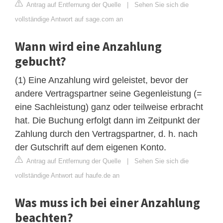
Antrag auf Entfernung der Quelle
|
Sehen Sie sich die
vollständige Antwort auf sage.com an
Wann wird eine Anzahlung
gebucht?
(1) Eine Anzahlung wird geleistet, bevor der
andere Vertragspartner seine Gegenleistung (=
eine Sachleistung) ganz oder teilweise erbracht
hat. Die Buchung erfolgt dann im Zeitpunkt der
Zahlung durch den Vertragspartner, d. h. nach
der Gutschrift auf dem eigenen Konto.
Antrag auf Entfernung der Quelle
|
Sehen Sie sich die
vollständige Antwort auf haufe.de an
Was muss ich bei einer Anzahlung
beachten?