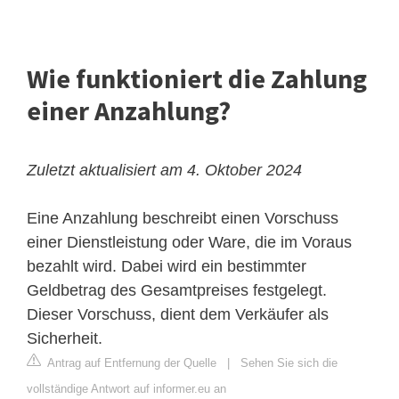
Wie funktioniert die Zahlung
einer Anzahlung?
Zuletzt aktualisiert am 4. Oktober 2024
Eine Anzahlung beschreibt einen Vorschuss
einer Dienstleistung oder Ware, die im Voraus
bezahlt wird. Dabei wird ein bestimmter
Geldbetrag des Gesamtpreises festgelegt.
Dieser Vorschuss, dient dem Verkäufer als
Sicherheit.
Antrag auf Entfernung der Quelle
|
Sehen Sie sich die
vollständige Antwort auf informer.eu an