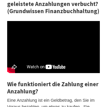
geleistete Anzahlungen verbucht?
(Grundwissen Finanzbuchhaltung)
Wie funktioniert die Zahlung einer
Anzahlung?
Eine Anzahlung ist ein Geldbetrag, den Sie im
Voraus bezahlen, um etwas zu kaufen . Sie