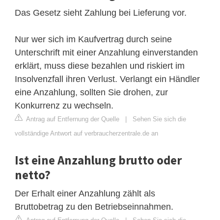
Das Gesetz sieht Zahlung bei Lieferung vor.
Nur wer sich im Kaufvertrag durch seine
Unterschrift mit einer Anzahlung einverstanden
erklärt, muss diese bezahlen und riskiert im
Insolvenzfall ihren Verlust. Verlangt ein Händler
eine Anzahlung, sollten Sie drohen, zur
Konkurrenz zu wechseln.
Antrag auf Entfernung der Quelle
|
Sehen Sie sich die
vollständige Antwort auf verbraucherzentrale.de an
Ist eine Anzahlung brutto oder
netto?
Der Erhalt einer Anzahlung zählt als
Bruttobetrag zu den Betriebseinnahmen.