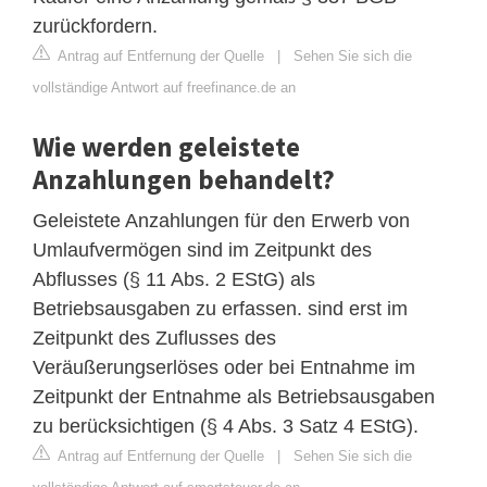
zurückfordern.
Antrag auf Entfernung der Quelle
|
Sehen Sie sich die
vollständige Antwort auf freefinance.de an
Wie werden geleistete
Anzahlungen behandelt?
Geleistete Anzahlungen für den Erwerb von
Umlaufvermögen sind im Zeitpunkt des
Abflusses (§ 11 Abs. 2 EStG) als
Betriebsausgaben zu erfassen. sind erst im
Zeitpunkt des Zuflusses des
Veräußerungserlöses oder bei Entnahme im
Zeitpunkt der Entnahme als Betriebsausgaben
zu berücksichtigen (§ 4 Abs. 3 Satz 4 EStG).
Antrag auf Entfernung der Quelle
|
Sehen Sie sich die