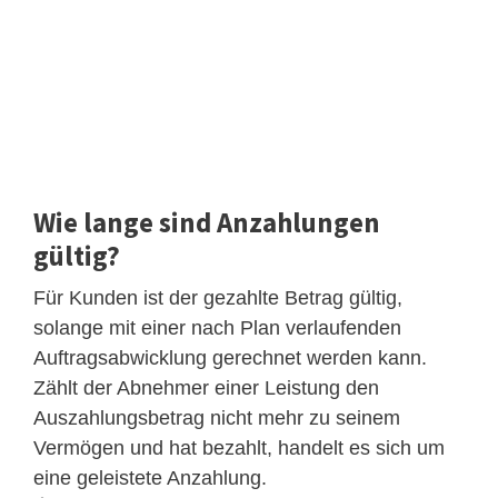
Wie lange sind Anzahlungen
gültig?
Für Kunden ist der gezahlte Betrag gültig,
solange mit einer nach Plan verlaufenden
Auftragsabwicklung gerechnet werden kann.
Zählt der Abnehmer einer Leistung den
Auszahlungsbetrag nicht mehr zu seinem
Vermögen und hat bezahlt, handelt es sich um
eine geleistete Anzahlung.