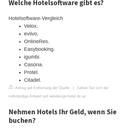
Welche Hotelsoftware gibt es?
Hotelsoftware-Vergleich
Velox.
eviivo.
OnlineRes.
Easybooking.
igumbi.
Casona.
Protel.
Citadel.
Antrag auf Entfernung der Quelle
|
Sehen Sie sich die
vollständige Antwort auf webdesign-hotel.de an
Nehmen Hotels Ihr Geld, wenn Sie
buchen?