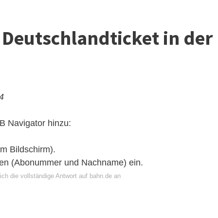
 Deutschlandticket in der
24
B Navigator hinzu:
im Bildschirm).
onen (Abonummer und Nachname) ein.
ch die vollständige Antwort auf bahn.de an