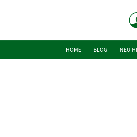
Zum
Inhalt
springen
HOME
BLOG
NEU H