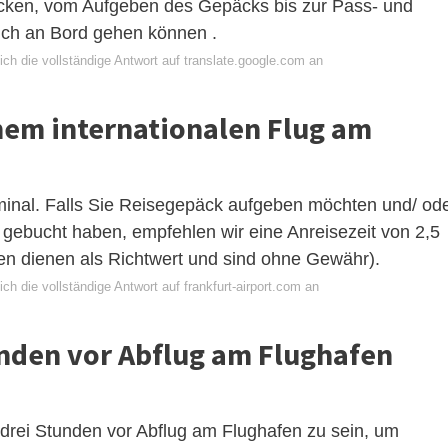
cken, vom Aufgeben des Gepäcks bis zur Pass- und
lich an Bord gehen können .
ch die vollständige Antwort auf translate.google.com an
nem internationalen Flug am
minal. Falls Sie Reisegepäck aufgeben möchten und/ od
 gebucht haben, empfehlen wir eine Anreisezeit von 2,5
en dienen als Richtwert und sind ohne Gewähr).
ch die vollständige Antwort auf frankfurt-airport.com an
den vor Abflug am Flughafen
 drei Stunden vor Abflug am Flughafen zu sein, um