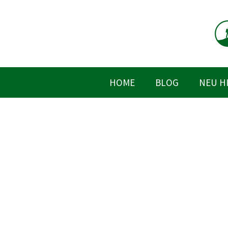
Zum
Inhalt
springen
HOME
BLOG
NEU H