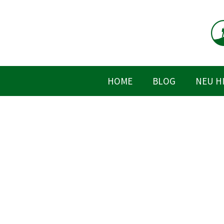
Zum
Inhalt
springen
HOME
BLOG
NEU H