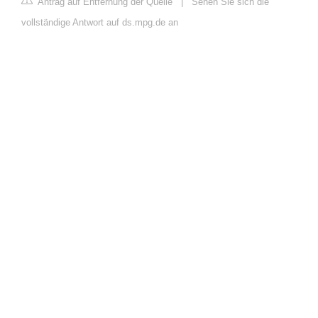
Antrag auf Entfernung der Quelle
|
Sehen Sie sich die
vollständige Antwort auf ds.mpg.de an