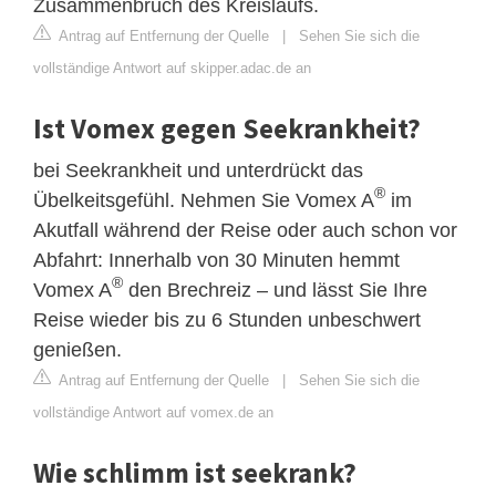
Zusammenbruch des Kreislaufs.
Antrag auf Entfernung der Quelle
|
Sehen Sie sich die
vollständige Antwort auf skipper.adac.de an
Ist Vomex gegen Seekrankheit?
bei Seekrankheit und unterdrückt das
®
Übelkeitsgefühl. Nehmen Sie Vomex A
im
Akutfall während der Reise oder auch schon vor
Abfahrt: Innerhalb von 30 Minuten hemmt
®
Vomex A
den Brechreiz – und lässt Sie Ihre
Reise wieder bis zu 6 Stunden unbeschwert
genießen.
Antrag auf Entfernung der Quelle
|
Sehen Sie sich die
vollständige Antwort auf vomex.de an
Wie schlimm ist seekrank?