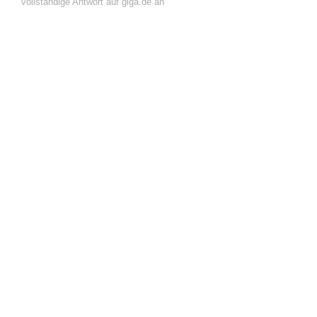
vollständige Antwort auf giga.de an