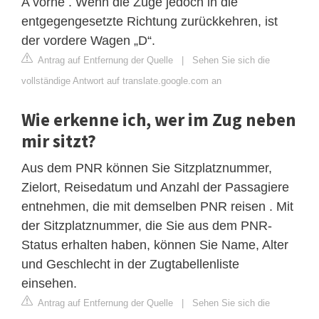
A vorne . Wenn die Züge jedoch in die
entgegengesetzte Richtung zurückkehren, ist
der vordere Wagen „D“.
Antrag auf Entfernung der Quelle
|
Sehen Sie sich die
vollständige Antwort auf translate.google.com an
Wie erkenne ich, wer im Zug neben
mir sitzt?
Aus dem PNR können Sie Sitzplatznummer,
Zielort, Reisedatum und Anzahl der Passagiere
entnehmen, die mit demselben PNR reisen . Mit
der Sitzplatznummer, die Sie aus dem PNR-
Status erhalten haben, können Sie Name, Alter
und Geschlecht in der Zugtabellenliste
einsehen.
Antrag auf Entfernung der Quelle
|
Sehen Sie sich die