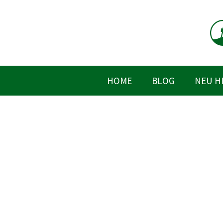
Zum
Inhalt
springen
HOME
BLOG
NEU H