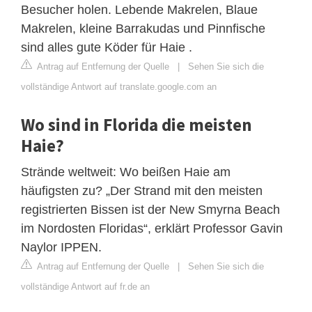
Besucher holen. Lebende Makrelen, Blaue
Makrelen, kleine Barrakudas und Pinnfische
sind alles gute Köder für Haie .
Antrag auf Entfernung der Quelle
|
Sehen Sie sich die
vollständige Antwort auf translate.google.com an
Wo sind in Florida die meisten
Haie?
Strände weltweit: Wo beißen Haie am
häufigsten zu? „Der Strand mit den meisten
registrierten Bissen ist der New Smyrna Beach
im Nordosten Floridas“, erklärt Professor Gavin
Naylor IPPEN.
Antrag auf Entfernung der Quelle
|
Sehen Sie sich die
vollständige Antwort auf fr.de an