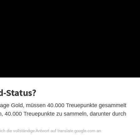
d-Status?
antage Gold, müssen 40.000 Treuepunkte gesammelt
en, 40.000 Treuepunkte zu sammeln, darunter durch
ch die vollständige Antwort auf translate.google.com an