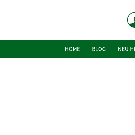
Zum
Inhalt
springen
HOME
BLOG
NEU H