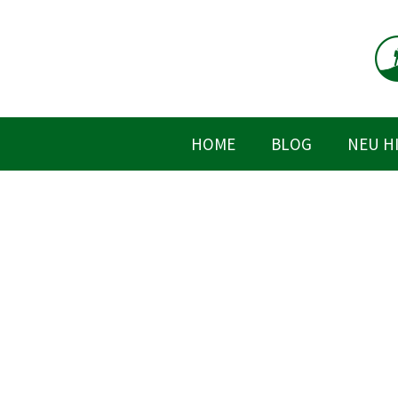
Zum
Inhalt
springen
HOME
BLOG
NEU H