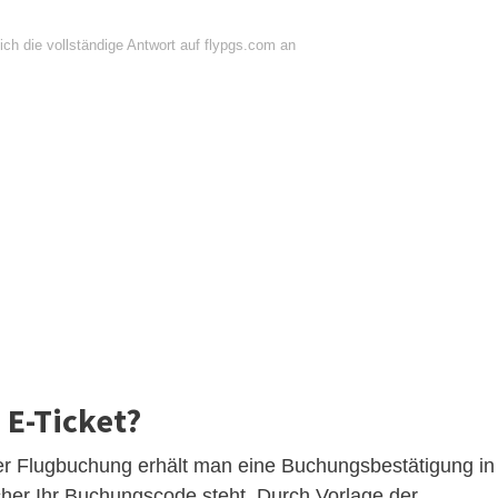
ch die vollständige Antwort auf flypgs.com an
E-Ticket?
r Flugbuchung erhält man eine Buchungsbestätigung in
her Ihr Buchungscode steht. Durch Vorlage der