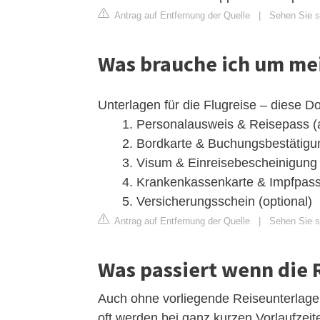
Antrag auf Entfernung der Quelle
|
Sehen Sie si
Was brauche ich um me
Unterlagen für die Flugreise – diese 
Personalausweis & Reisepass (
Bordkarte & Buchungsbestätigu
Visum & Einreisebescheinigung 
Krankenkassenkarte & Impfpass
Versicherungsschein (optional)
Antrag auf Entfernung der Quelle
|
Sehen Sie si
Was passiert wenn die
Auch ohne vorliegende Reiseunterlage
oft werden bei ganz kurzen Vorlaufzeit