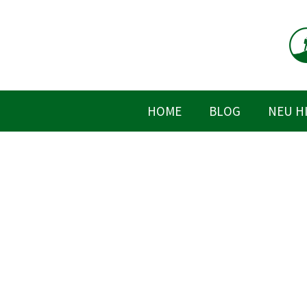
Zum
Inhalt
springen
HOME
BLOG
NEU H