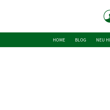
Zum
Inhalt
springen
HOME
BLOG
NEU H