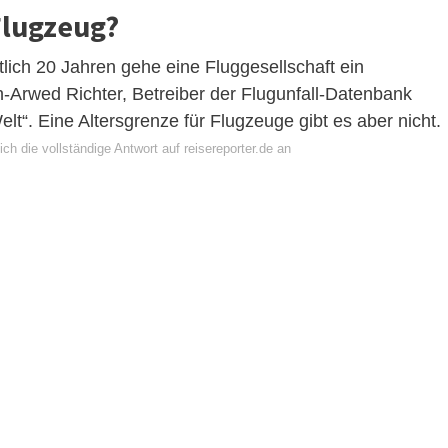
 Flugzeug?
tlich 20 Jahren gehe eine Fluggesellschaft ein
an-Arwed Richter, Betreiber der Flugunfall-Datenbank
t“. Eine Altersgrenze für Flugzeuge gibt es aber nicht.
ch die vollständige Antwort auf reisereporter.de an