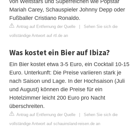
von Weltstars und Superreichen wie Popstar
Mariah Carey, Schauspieler Johnny Depp oder
Fußballer Cristiano Ronaldo.
Antrag auf Entfernung der Quelle
|
Sehen Sie sich die
vollständige Antwort auf rtl.de an
Was kostet ein Bier auf Ibiza?
Ein Bier kostet etwa 3-5 Euro, ein Cocktail 10-15
Euro. Unterkunft: Die Preise variieren stark je
nach Saison und Lage. In der Hochsaison (Juli
und August) können die Preise für ein
Hotelzimmer leicht 200 Euro pro Nacht
überschreiten.
Antrag auf Entfernung der Quelle
|
Sehen Sie sich die
vollständige Antwort auf schauinsland-reisen.de an