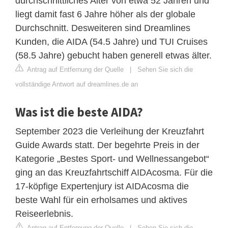
durchschnittliches Alter von etwa 52 Jahren und
liegt damit fast 6 Jahre höher als der globale
Durchschnitt. Desweiteren sind Dreamlines
Kunden, die AIDA (54.5 Jahre) und TUI Cruises
(58.5 Jahre) gebucht haben generell etwas älter.
Antrag auf Entfernung der Quelle
|
Sehen Sie sich die
vollständige Antwort auf dreamlines.de an
Was ist die beste AIDA?
September 2023 die Verleihung der Kreuzfahrt
Guide Awards statt. Der begehrte Preis in der
Kategorie „Bestes Sport- und Wellnessangebot“
ging an das Kreuzfahrtschiff AIDAcosma. Für die
17-köpfige Expertenjury ist AIDAcosma die
beste Wahl für ein erholsames und aktives
Reiseerlebnis.
Antrag auf Entfernung der Quelle
|
Sehen Sie sich die