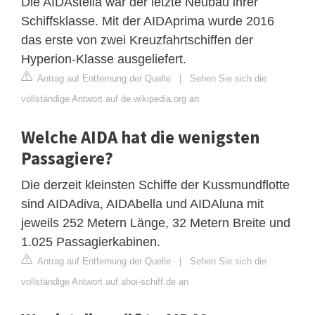
Die AIDAstella war der letzte Neubau ihrer
Schiffsklasse. Mit der AIDAprima wurde 2016
das erste von zwei Kreuzfahrtschiffen der
Hyperion-Klasse ausgeliefert.
Antrag auf Entfernung der Quelle
|
Sehen Sie sich die
vollständige Antwort auf de.wikipedia.org an
Welche AIDA hat die wenigsten
Passagiere?
Die derzeit kleinsten Schiffe der Kussmundflotte
sind AIDAdiva, AIDAbella und AIDAluna mit
jeweils 252 Metern Länge, 32 Metern Breite und
1.025 Passagierkabinen.
Antrag auf Entfernung der Quelle
|
Sehen Sie sich die
vollständige Antwort auf ahoi-schiff.de an