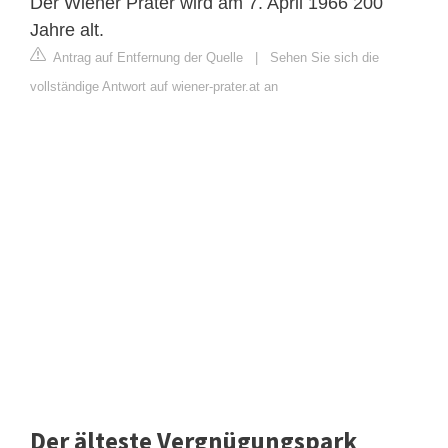
Der Wiener Prater wird am 7. April 1966 200
Jahre alt.
Antrag auf Entfernung der Quelle
|
Sehen Sie sich die
vollständige Antwort auf wiener-prater.at an
Der älteste Vergnügungspark