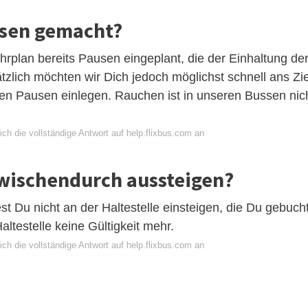
usen gemacht?
hrplan bereits Pausen eingeplant, die der Einhaltung de
zlich möchten wir Dich jedoch möglichst schnell ans Zie
gen Pausen einlegen. Rauchen ist in unseren Bussen nic
ch die vollständige Antwort auf help.flixbus.com an
zwischendurch aussteigen?
test Du nicht an der Haltestelle einsteigen, die Du gebuch
altestelle keine Gültigkeit mehr.
ch die vollständige Antwort auf help.flixbus.com an