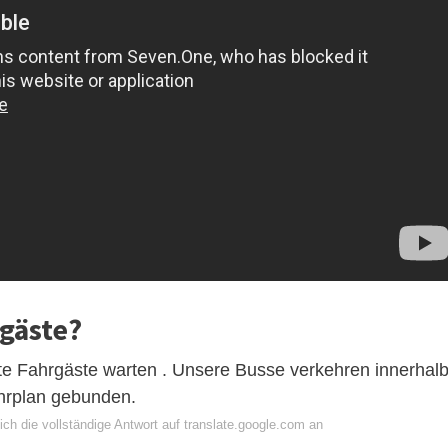
rgäste?
ete Fahrgäste warten . Unsere Busse verkehren innerhal
hrplan gebunden.
ch die vollständige Antwort auf translate.google.com an