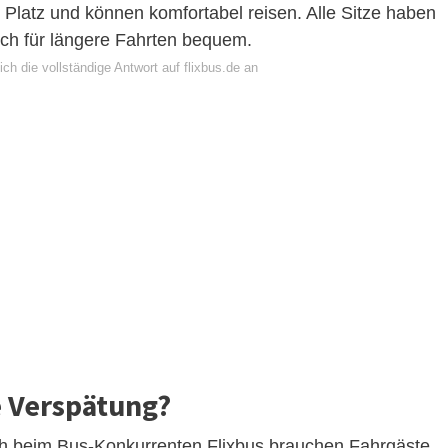
Platz und können komfortabel reisen. Alle Sitze haben
ch für längere Fahrten bequem.
ch die vollständige Antwort auf flixbus.de an
e Verspätung?
ch beim Bus-Konkurrenten Flixbus brauchen Fahrgäste