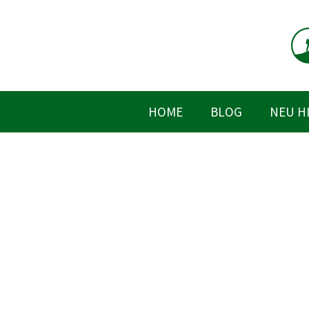
Zum
Inhalt
springen
HOME
BLOG
NEU H