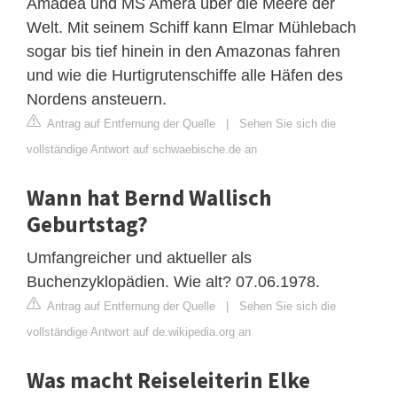
Amadea und MS Amera über die Meere der
Welt. Mit seinem Schiff kann Elmar Mühlebach
sogar bis tief hinein in den Amazonas fahren
und wie die Hurtigrutenschiffe alle Häfen des
Nordens ansteuern.
Antrag auf Entfernung der Quelle
|
Sehen Sie sich die
vollständige Antwort auf schwaebische.de an
Wann hat Bernd Wallisch
Geburtstag?
Umfangreicher und aktueller als
Buchenzyklopädien. Wie alt? 07.06.1978.
Antrag auf Entfernung der Quelle
|
Sehen Sie sich die
vollständige Antwort auf de.wikipedia.org an
Was macht Reiseleiterin Elke