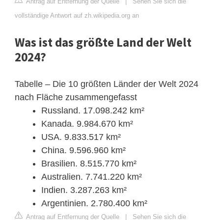
Antrag auf Entfernung der Quelle
|
Sehen Sie sich die
vollständige Antwort auf zh.wikipedia.org an
Was ist das größte Land der Welt
2024?
Tabelle – Die 10 größten Länder der Welt 2024
nach Fläche zusammengefasst
Russland. 17.098.242 km²
Kanada. 9.984.670 km²
USA. 9.833.517 km²
China. 9.596.960 km²
Brasilien. 8.515.770 km²
Australien. 7.741.220 km²
Indien. 3.287.263 km²
Argentinien. 2.780.400 km²
Antrag auf Entfernung der Quelle
|
Sehen Sie sich die