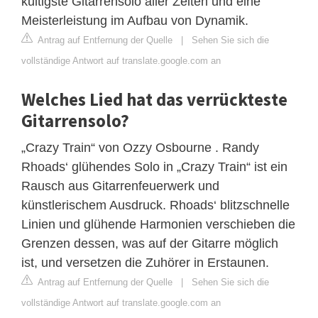
kultigste Gitarrensolo aller Zeiten und eine
Meisterleistung im Aufbau von Dynamik.
Antrag auf Entfernung der Quelle
|
Sehen Sie sich die
vollständige Antwort auf translate.google.com an
Welches Lied hat das verrückteste
Gitarrensolo?
„Crazy Train“ von Ozzy Osbourne . Randy
Rhoads‘ glühendes Solo in „Crazy Train“ ist ein
Rausch aus Gitarrenfeuerwerk und
künstlerischem Ausdruck. Rhoads‘ blitzschnelle
Linien und glühende Harmonien verschieben die
Grenzen dessen, was auf der Gitarre möglich
ist, und versetzen die Zuhörer in Erstaunen.
Antrag auf Entfernung der Quelle
|
Sehen Sie sich die
vollständige Antwort auf translate.google.com an