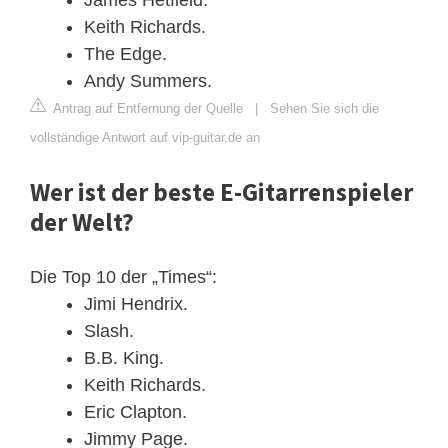
Keith Richards.
The Edge.
Andy Summers.
Antrag auf Entfernung der Quelle
|
Sehen Sie sich die
vollständige Antwort auf vip-guitar.de an
Wer ist der beste E-Gitarrenspieler
der Welt?
Die Top 10 der „Times“:
Jimi Hendrix.
Slash.
B.B. King.
Keith Richards.
Eric Clapton.
Jimmy Page.