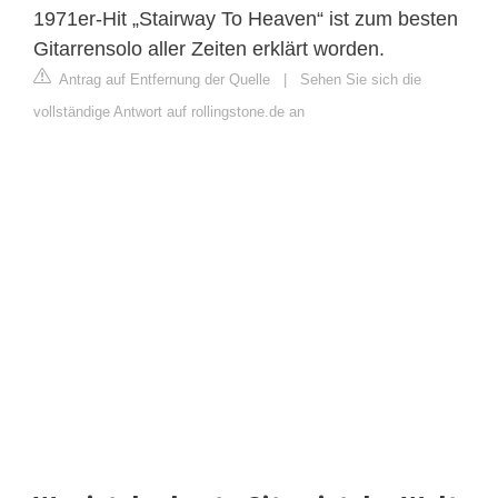
1971er-Hit „Stairway To Heaven“ ist zum besten
Gitarrensolo aller Zeiten erklärt worden.
Antrag auf Entfernung der Quelle
|
Sehen Sie sich die
vollständige Antwort auf rollingstone.de an