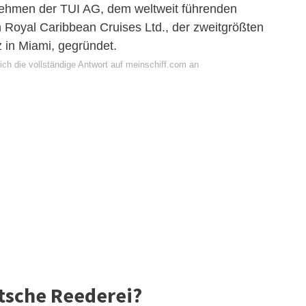
nehmen der TUI AG, dem weltweit führenden
en Royal Caribbean Cruises Ltd., der zweitgrößten
z in Miami, gegründet.
ich die vollständige Antwort auf meinschiff.com an
utsche Reederei?