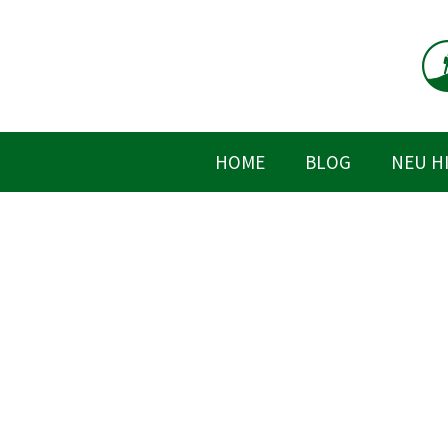
Zum
Inhalt
springen
HOME
BLOG
NEU H