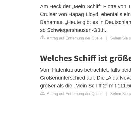
Am Heck der „Mein Schiff“-Flotte von T
Cruiser von Hapag-Lloyd, ebenfalls ei
Bahamas. „Heute gibt es in Deutschland
so Schwiegershausen-Güth.
Antrag auf Entfernung der Quelle
|
Sehen Sie si
Welches Schiff ist größ
Vom Hafenkai aus betrachtet, falls bei
Größenunterschied auf. Die „Aida Nova
größer als die „Mein Schiff 2“ mit 111
Antrag auf Entfernung der Quelle
|
Sehen Sie si