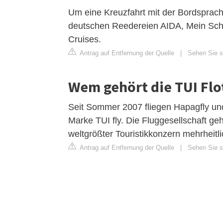
Um eine Kreuzfahrt mit der Bordsprac
deutschen Reedereien AIDA, Mein Schi
Cruises.
Antrag auf Entfernung der Quelle
|
Sehen Sie si
Wem gehört die TUI Flo
Seit Sommer 2007 fliegen Hapagfly u
Marke TUI fly. Die Fluggesellschaft ge
weltgrößter Touristikkonzern mehrheitlich
Antrag auf Entfernung der Quelle
|
Sehen Sie si