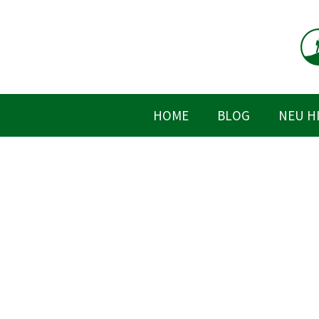
Zum
Inhalt
springen
HOME
BLOG
NEU H