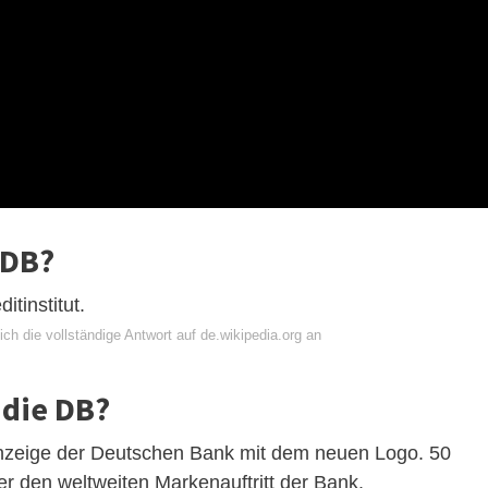
 DB?
tinstitut.
ch die vollständige Antwort auf de.wikipedia.org an
 die DB?
 Anzeige der Deutschen Bank mit dem neuen Logo. 50
r den weltweiten Markenauftritt der Bank.