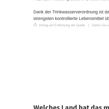
Dank der Trinkwasserverordnung ist d
strengsten kontrollierte Lebensmittel ü
Antrag auf Entfernung der Quelle
|
Sehen Sie si
Welches Land hat das m