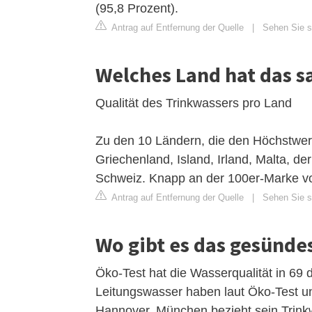
(95,8 Prozent).
Antrag auf Entfernung der Quelle
|
Sehen Sie si
Welches Land hat das s
Qualität des Trinkwassers pro Land
Zu den 10 Ländern, die den Höchstwert
Griechenland, Island, Irland, Malta, d
Schweiz. Knapp an der 100er-Marke v
Antrag auf Entfernung der Quelle
|
Sehen Sie s
Wo gibt es das gesünde
Öko-Test hat die Wasserqualität in 69
Leitungswasser haben laut Öko-Test u
Hannover. München bezieht sein Trink