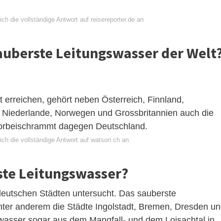
ch die vollständige Antwort auf reisereporter.de an
auberste Leitungswasser der Welt
 erreichen, gehört neben Österreich, Finnland,
er Niederlande, Norwegen und Grossbritannien auch die
orbeischrammt dagegen Deutschland.
ich die vollständige Antwort auf watson.ch an
ste Leitungswasser?
 deutschen Städten untersucht. Das sauberste
nter anderem die Städte Ingolstadt, Bremen, Dresden u
wasser sogar aus dem Mangfall- und dem Loisachtal in