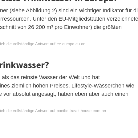
 (siehe Abbildung 2) sind ein wichtiger Indikator für d
rressourcen. Unter den EU-Mitgliedstaaten verzeichnet
hschnitt von 26 200 m³ pro Einwohner) die größten
ch die vollständige Antwort auf ec.europa.eu an
Trinkwasser?
n, als das reinste Wasser der Welt und hat
ines ziemlich hohen Preises. Lifestyle-Wässerchen wie
e vor absolut angesagt, haben eben aber auch einen
ch die vollständige Antwort auf pacific-travel-house.com an