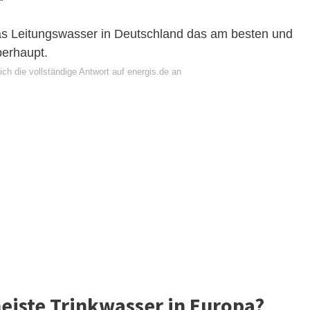
as Leitungswasser in Deutschland das am besten und
berhaupt.
ch die vollständige Antwort auf energis.de an
eiste Trinkwasser in Europa?