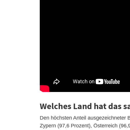
Welches Land hat das s
Den höchsten Anteil ausgezeichneter 
Zypern (97,6 Prozent), Österreich (96,