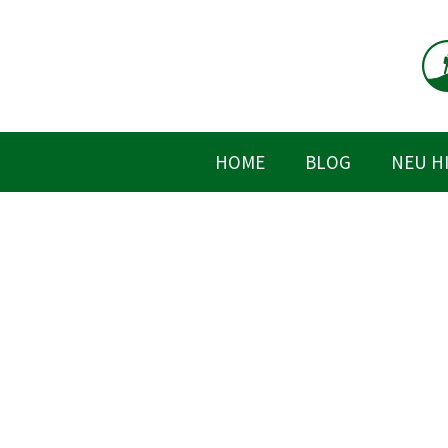
Zum
Inhalt
springen
HOME
BLOG
NEU H