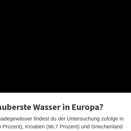
auberste Wasser in Europa?
Badegewässer findest du der Untersuchung zufolge in
9 Prozent), Kroatien (96,7 Prozent) und Griechenland