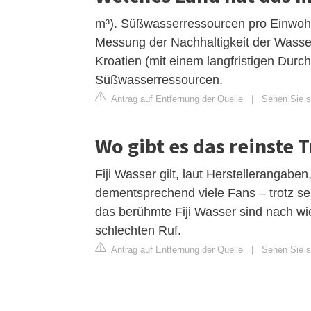
m³). Süßwasserressourcen pro Einwohner
Messung der Nachhaltigkeit der Wasse
Kroatien (mit einem langfristigen Durc
Süßwasserressourcen.
Antrag auf Entfernung der Quelle
|
Sehen Sie si
Wo gibt es das reinste 
Fiji Wasser gilt, laut Herstellerangabe
dementsprechend viele Fans – trotz se
das berühmte Fiji Wasser sind nach wi
schlechten Ruf.
Antrag auf Entfernung der Quelle
|
Sehen Sie si