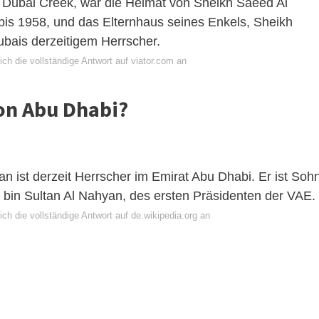
n Dubai Creek, war die Heimat von Sheikh Saeed Al
is 1958, und das Elternhaus seines Enkels, Sheikh
ais derzeitigem Herrscher.
ch die vollständige Antwort auf viator.com an
von Abu Dhabi?
ist derzeit Herrscher im Emirat Abu Dhabi. Er ist Soh
bin Sultan Al Nahyan, des ersten Präsidenten der VAE.
ch die vollständige Antwort auf de.wikipedia.org an