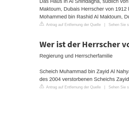
Das Haus in Al Shindagha, südlich vo
Maktoum, Dubais Herrscher von 1912 b
Mohammed bin Rashid Al Maktoum, Dub
Antrag auf Entfernung der Quelle
|
Sehen Sie si
Wer ist der Herrscher 
Regierung und Herrscherfamilie
Scheich Muhammad bin Zayid Al Nahyan 
des 2004 verstorbenen Scheichs Zayid 
Antrag auf Entfernung der Quelle
|
Sehen Sie si