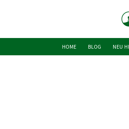
Zum
Inhalt
springen
HOME
BLOG
NEU H