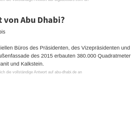
t von Abu Dhabi?
bis
ziellen Büros des Präsidenten, des Vizepräsidenten und
Außenfassade des 2015 erbauten 380.000 Quadratmeter
nit und Kalkstein.
ch die vollständige Antwort auf abu-dhabi.de an