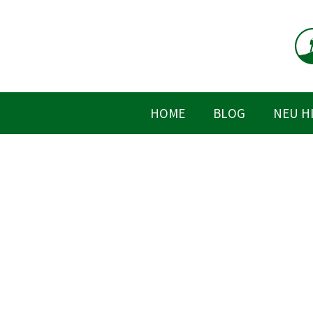
Zum
Inhalt
springen
HOME
BLOG
NEU H