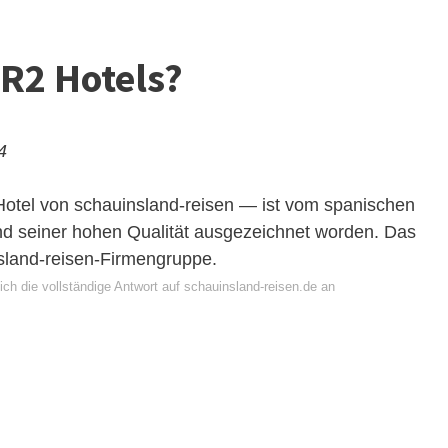
R2 Hotels?
4
otel von schauinsland-reisen — ist vom spanischen
und seiner hohen Qualität ausgezeichnet worden. Das
nsland-reisen-Firmengruppe.
ch die vollständige Antwort auf schauinsland-reisen.de an