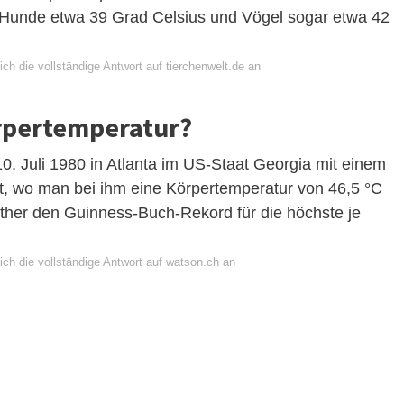
, Hunde etwa 39 Grad Celsius und Vögel sogar etwa 42
ch die vollständige Antwort auf tierchenwelt.de an
örpertemperatur?
0. Juli 1980 in Atlanta im US-Staat Georgia mit einem
rt, wo man bei ihm eine Körpertemperatur von 46,5 °C
seither den Guinness-Buch-Rekord für die höchste je
ich die vollständige Antwort auf watson.ch an