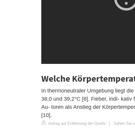
Welche Körpertemperat
In thermoneutraler Umgebung liegt die
38,0 und 39,2°C [8]. Fieber, indi- kati
Au- toren als Anstieg der Körpertemper
[10].
Antrag auf Entfernung der Quelle
|
Sehen Sie s