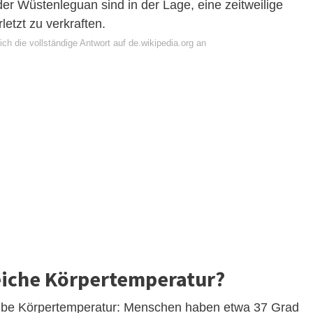
der Wüstenleguan sind in der Lage, eine zeitweilige
etzt zu verkraften.
ch die vollständige Antwort auf de.wikipedia.org an
leiche Körpertemperatur?
selbe Körpertemperatur: Menschen haben etwa 37 Grad