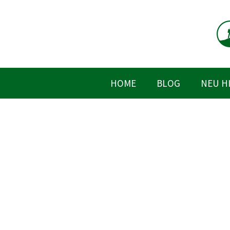
Zum
Inhalt
springen
HOME
BLOG
NEU H