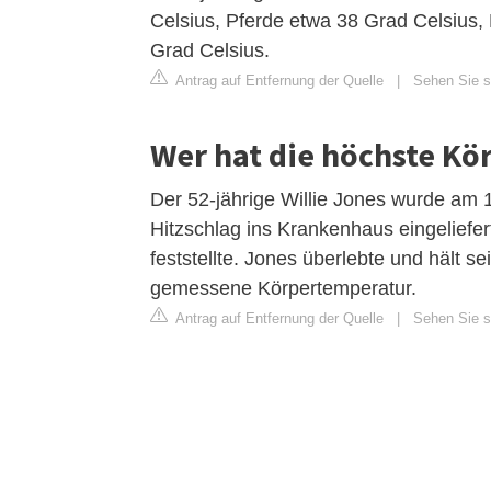
Celsius, Pferde etwa 38 Grad Celsius
Grad Celsius.
Antrag auf Entfernung der Quelle
|
Sehen Sie si
Wer hat die höchste K
Der 52-jährige Willie Jones wurde am 1
Hitzschlag ins Krankenhaus eingeliefe
feststellte. Jones überlebte und hält 
gemessene Körpertemperatur.
Antrag auf Entfernung der Quelle
|
Sehen Sie s