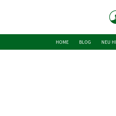
Zum
Inhalt
springen
HOME
BLOG
NEU H