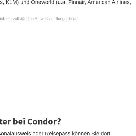
nes, KLM) und Oneworld (u.a. Finnair, American Airlines,
ch die vollständige Antwort auf fluege.de an
ter bei Condor?
sonalausweis oder Reisepass können Sie dort