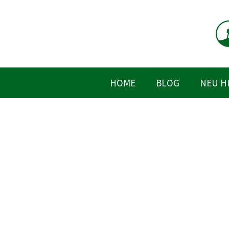
Zum
Inhalt
springen
HOME
BLOG
NEU H