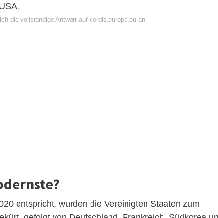
 USA.
ch die vollständige Antwort auf cordis.europa.eu an
odernste?
020 entspricht, wurden die Vereinigten Staaten zum
 gekürt, gefolgt von Deutschland, Frankreich, Südkorea u