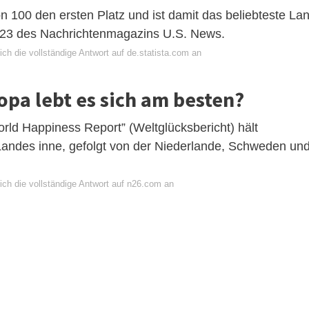
n 100 den ersten Platz und ist damit das beliebteste La
023 des Nachrichtenmagazins U.S. News.
ch die vollständige Antwort auf de.statista.com an
opa lebt es sich am besten?
rld Happiness Report” (Weltglücksbericht) hält
Landes inne, gefolgt von der Niederlande, Schweden un
ich die vollständige Antwort auf n26.com an