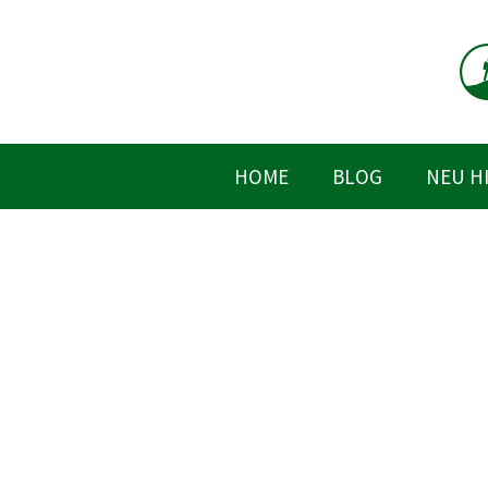
Zum
Inhalt
springen
HOME
BLOG
NEU H