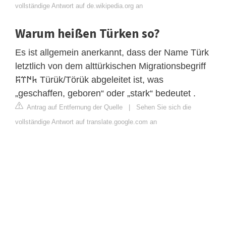
vollständige Antwort auf de.wikipedia.org an
Warum heißen Türken so?
Es ist allgemein anerkannt, dass der Name Türk
letztlich von dem alttürkischen Migrationsbegriff
𐱅𐰇𐰼𐰰 Türük/Törük abgeleitet ist, was
„geschaffen, geboren“ oder „stark“ bedeutet .
Antrag auf Entfernung der Quelle
|
Sehen Sie sich die
vollständige Antwort auf translate.google.com an