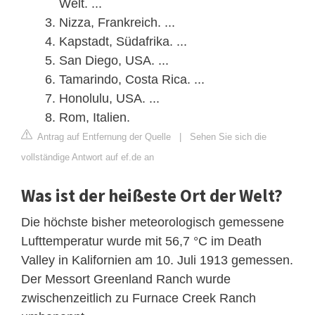
Welt. ...
Nizza, Frankreich. ...
Kapstadt, Südafrika. ...
San Diego, USA. ...
Tamarindo, Costa Rica. ...
Honolulu, USA. ...
Rom, Italien.
Antrag auf Entfernung der Quelle
|
Sehen Sie sich die
vollständige Antwort auf ef.de an
Was ist der heißeste Ort der Welt?
Die höchste bisher meteorologisch gemessene
Lufttemperatur wurde mit 56,7 °C im Death
Valley in Kalifornien am 10. Juli 1913 gemessen.
Der Messort Greenland Ranch wurde
zwischenzeitlich zu Furnace Creek Ranch