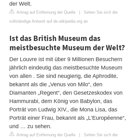
der Welt.
Antrag auf Entfernung der Quelle
|
Sehen Sie sich die
vollständige Antwort auf de.wikipedia.org an
Ist das British Museum das
meistbesuchte Museum der Welt?
Der Louvre ist mit über 9 Millionen Besuchern
jährlich eindeutig das meistbesuchte Museum
von allen . Sie sind neugierig, die Aphrodite,
bekannt als die „Venus von Milo“, den
Diamanten „Regent“, den Gesetzeskodex von
Hammurabi, dem König von Babylon, das
Porträt von Ludwig XIV., die Mona Lisa, das
Porträt einer Frau, bekannt als „L’Européenne“,
und … zu sehen.
Antrag auf Entfernung der Quelle
|
Sehen Sie sich die